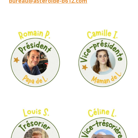
bureau@asteroide-b612.com